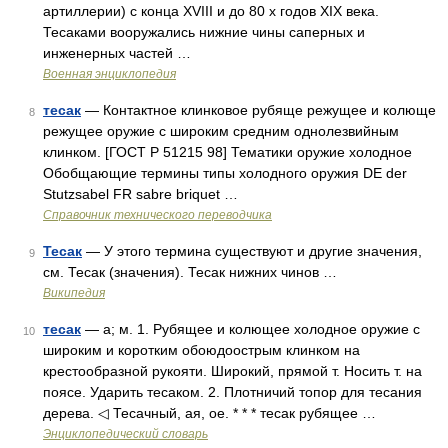
артиллерии) с конца XVIII и до 80 х годов XIX века.
Тесаками вооружались нижние чины саперных и
инженерных частей …
Военная энциклопедия
тесак
— Контактное клинковое рубяще режущее и колюще
8
режущее оружие с широким средним однолезвийным
клинком. [ГОСТ Р 51215 98] Тематики оружие холодное
Обобщающие термины типы холодного оружия DE der
Stutzsabel FR sabre briquet …
Справочник технического переводчика
Тесак
— У этого термина существуют и другие значения,
9
см. Тесак (значения). Тесак нижних чинов …
Википедия
тесак
— а; м. 1. Рубящее и колющее холодное оружие с
10
широким и коротким обоюдоострым клинком на
крестообразной рукояти. Широкий, прямой т. Носить т. на
поясе. Ударить тесаком. 2. Плотничий топор для тесания
дерева. ◁ Тесачный, ая, ое. * * * тесак рубящее …
Энциклопедический словарь