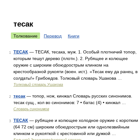
тесак
Толкование
Перевод
Книги
ТЕСАК
— ТЕСАК, тесака, муж. 1. Особый плотничий топор,
1
которым тешут дерево (плотн.). 2. Рубящее и колющее
оружие с широким обоюдоострым клинком на
крестообразной рукояти (воен. ист.). «Тесак ему да ранец, в
солдаты!» Грибоедов. Толковый словарь Ушакова …
Толковый словарь Ушакова
тесак
— топор, нож, кинжал Словарь русских синонимов.
2
тесак сущ., кол во синонимов: 7 • батас (4) • кинжал …
Словарь синонимов
ТЕСАК
— рубящее и колющее холодное оружие с коротким
3
(64 72 см) широким обоюдоострым или однолезвийным
клинком и рукояткой с крестовиной или дужкой …