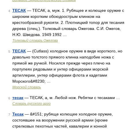
Большой Энциклопедический словарь
ТЕСАК
— ТЕСАК, а, муж. 1. Рубящее и колющее оружие с
4
широким коротким обоюдоострым клинком на
крестообразной рукояти. 2. Плотницкий топор для тесания
дерева (спец.). Толковый словарь Ожегова. С.И. Ожегов,
Н.Ю. Шведова. 1949 1992 …
Толковый словарь Ожегова
ТЕСАК
— (Cutlass) холодное оружие в виде короткого, но
5
довольно толстого прямого клинка наподобие ножа с
прямой же ручкой. Носился прежде через плечо на
портупеях рядовыми и унтер офицерами морской
артиллерии, унтер офицерами флота и кадетами
Морского&#8230; …
Морской словарь
тесак
— ТЕСАК, а, м. Любой нож. Ребятки с тесаками …
6
Словарь русского арго
Тесак
— &#151; рубяще колющее холодное оружие,
7
состоявшее на вооружении русской армии (кроме
стрелковых пехотных частей, кавалерии и конной